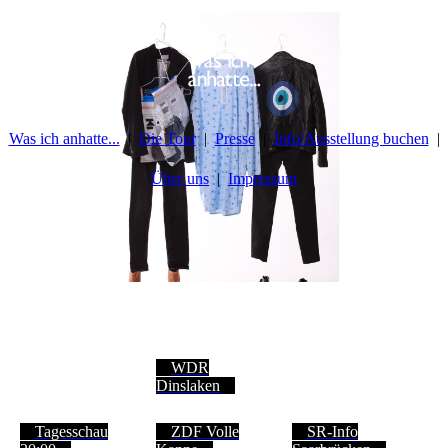
Was ich anhatte...
Die Tour
Presse
Info/Ausstellung buchen
Über uns
Impressum
WDR
Dinslaken
Tagesschau
ZDF Volle
SR-Info