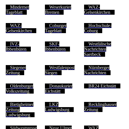
Minderner
Weserkurier
WAZ-
Tageblatt
Bremen
Gelsenkirchen
WAZ-
Coburger
Hochschule-
Gelsenkirchen
Tageblatt
Coburg
IVZ-
SKF-
Westfälische
Ibbenbüren
Ibbenbüren
Nachrichten
Saerbeck
Siegener
Westfalenpost
Nürnberger
Zeitung
Siegen
Nachrichten
Oldenburger
Donaukurier
BR24 Eichstätt
Volkszeitung
Eichstätt
Bietigheimer
LKZ
Recklinghauser
Zeitung
Ludwigsburg
Zeitung
Ludwigsburg
Südwestpresse
Neue Ulmer
WAZ