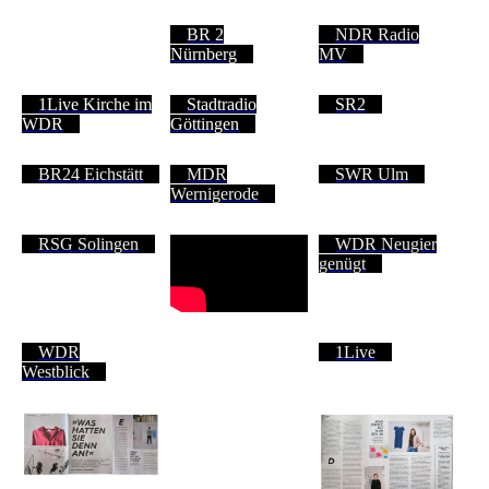
BR 2
NDR Radio
Nürnberg
MV
1Live Kirche im
Stadtradio
SR2
WDR
Göttingen
BR24 Eichstätt
MDR
SWR Ulm
Wernigerode
RSG Solingen
WDR Neugier
genügt
WDR
1Live
Westblick