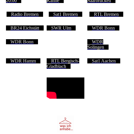
20:00
Kanne
Saarbrücken
Radio Bremen
Sat1 Bremen
RTL Bremen
BR24 Eichstätt
SWR Ulm
WDR Bonn
WDR Bonn
WDR
Solingen
WDR Hamm
RTL Bergisch-
Sat1 Aachen
Gladblach