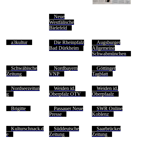
Neue
Westfälische
Bielefeld
a3kultur
Die Rheinpfalz
Augsburger
Bad Dürkheim
Allgemeine
Schwabmünchen
Schwäbische
Nordbayern
Göttinger
Zeitung
VNP
Tagblatt
Nordseezeitun
Weiden id.
Weiden id.
g
Oberpfalz OTV
Oberpfaalz
Brigitte
Passauer Neue
SWR Online
Presse
Koblenz
Kulturschnack.d
Süddeutsche
Saarbrücker
e
Zeitung
Zeitung