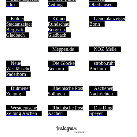
Ulm
Zeitung
Oberhausen
Kölner
Kölner
Generalanzeiger
Stadtanzeiger
Rundschau
Bonn
Bergisch-
Bergisch-
Gladbach
Gladbach
Meppen.de
NOZ Melle
Neue
Die Glocke
strobo.ruhr
Westfälische
Beckum
Bochum
Paderborn
Dülmener
Rheinische Post
Aachener
Zeitung
Solingen
Nachrichten
Westdeutsche
Rheinische Post
Das Ding
Zeitung Aachen
Aachen
Speyer