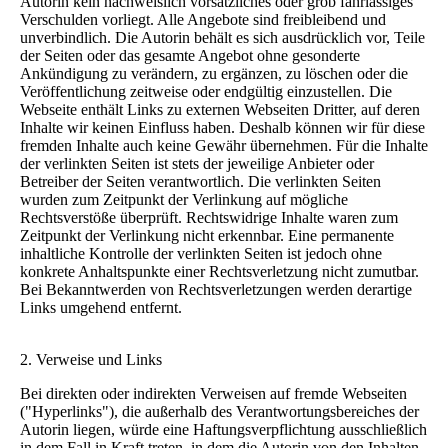
Autorin kein nachweislich vorsätzliches oder grob fahrlässiges
Verschulden vorliegt. Alle Angebote sind freibleibend und
unverbindlich. Die Autorin behält es sich ausdrücklich vor, Teile
der Seiten oder das gesamte Angebot ohne gesonderte
Ankündigung zu verändern, zu ergänzen, zu löschen oder die
Veröffentlichung zeitweise oder endgültig einzustellen. Die
Webseite enthält Links zu externen Webseiten Dritter, auf deren
Inhalte wir keinen Einfluss haben. Deshalb können wir für diese
fremden Inhalte auch keine Gewähr übernehmen. Für die Inhalte
der verlinkten Seiten ist stets der jeweilige Anbieter oder
Betreiber der Seiten verantwortlich. Die verlinkten Seiten
wurden zum Zeitpunkt der Verlinkung auf mögliche
Rechtsverstöße überprüft. Rechtswidrige Inhalte waren zum
Zeitpunkt der Verlinkung nicht erkennbar. Eine permanente
inhaltliche Kontrolle der verlinkten Seiten ist jedoch ohne
konkrete Anhaltspunkte einer Rechtsverletzung nicht zumutbar.
Bei Bekanntwerden von Rechtsverletzungen werden derartige
Links umgehend entfernt.
2. Verweise und Links
Bei direkten oder indirekten Verweisen auf fremde Webseiten
("Hyperlinks"), die außerhalb des Verantwortungsbereiches der
Autorin liegen, würde eine Haftungsverpflichtung ausschließlich
in dem Fall in Kraft treten, in dem die Autorin von den Inhalten